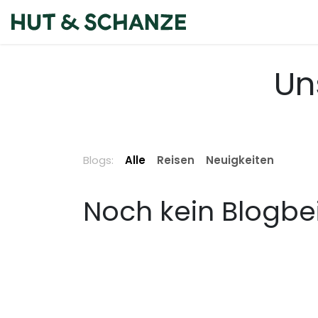
Zum Inhalt springen
Home
Über un
Un
Blogs:
Alle
Reisen
Neuigkeiten
Noch kein Blogbe