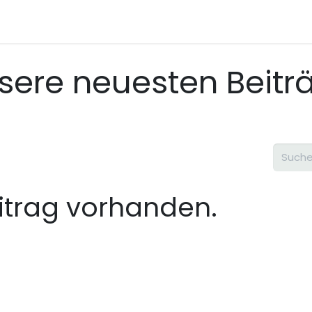
s
Workshops
sere neuesten Beitr
itrag vorhanden.